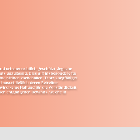
nd urheberrechtlich geschützt. Jegliche
ts unzulässig. Dies gilt insbesondere für
te bleiben vorbehalten. Trotz sorgfältiger
nd ausschließlich deren Betreiber
wird keine Haftung für die Vollständigkeit,
ßlich entgangenen Gewinns, welche in