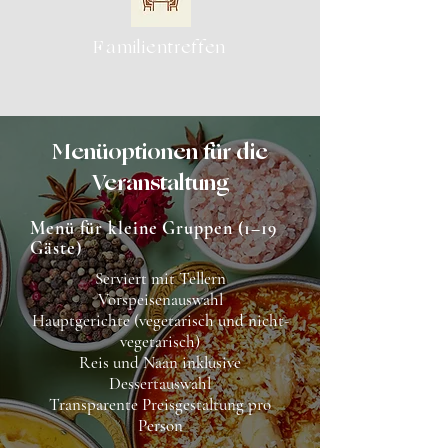
Familientreffen
Menüoptionen für die
Veranstaltung
Menü für kleine Gruppen (1–19
Gäste)
Serviert mit Tellern
Vorspeisenauswahl
Hauptgerichte (vegetarisch und nicht-
vegetarisch)
Reis und Naan inklusive
Dessertauswahl
Transparente Preisgestaltung pro
Person