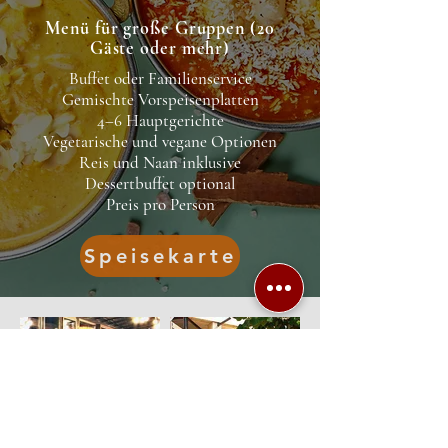
Menü für große Gruppen (20
Gäste oder mehr)
Buffet oder Familienservice
Gemischte Vorspeisenplatten
4–6 Hauptgerichte
Vegetarische und vegane Optionen
Reis und Naan inklusive
Dessertbuffet optional
Preis pro Person
Speisekarte